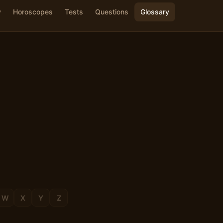
y
Horoscopes
Tests
Questions
Glossary
W
X
Y
Z