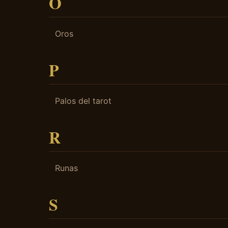
O
Oros
P
Palos del tarot
R
Runas
S