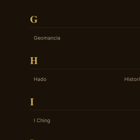
G
Geomancia
H
Hado
Histor
I
I Ching