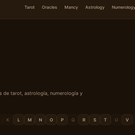
Tarot
Oracles
Mancy
Astrology
Numerolog
 de tarot, astrología, numerología y
K
L
M
N
O
P
Q
R
S
T
U
V