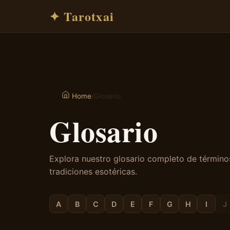
✦ Tarotxai
/
Glosario
Home
Glosario
Explora nuestro glosario completo de términos
tradiciones esotéricas.
A
B
C
D
E
F
G
H
I
J