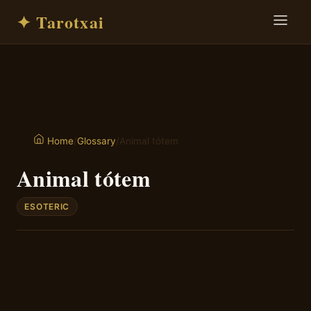
✦ Tarotxai
/
Glossary
/
Animal tótem
Home
Animal tótem
ESOTERIC