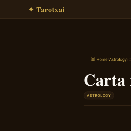
✦ Tarotxai
/
Astrology
/
C
Home
Carta 
ASTROLOGY