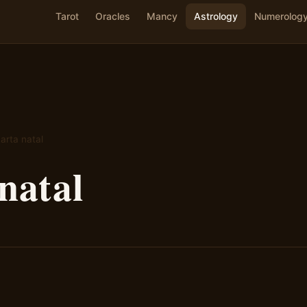
Tarot
Oracles
Mancy
Astrology
Numerolog
arta natal
natal