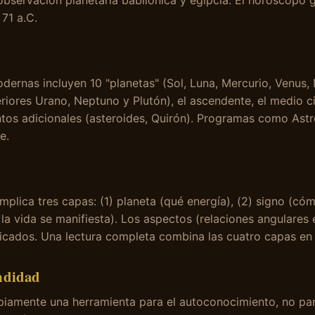
la observación planetaria babilónica y egipcia. El horóscopo
71 a.C.
dernas incluyen 10 "planetas" (Sol, Luna, Mercurio, Venus, 
riores Urano, Neptuno y Plutón), el ascendente, el medio c
ntos adicionales (asteroides, Quirón). Programas como Ast
e.
implica tres capas: (1) planeta (qué energía), (2) signo (có
la vida se manifiesta). Los aspectos (relaciones angulares 
ficados. Una lectura completa combina las cuatro capas en 
ndidad
opiamente una herramienta para el autoconocimiento, no para