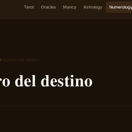
Tarot
Oracles
Mancy
Astrology
Numerolog
y
/
Número del destino
 del destino