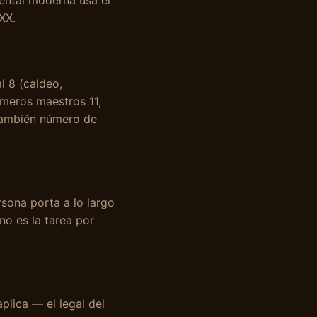
dental moderna usa el
XX.
al 8 (caldeo,
úmeros maestros 11,
 también número de
rsona porta a lo largo
ino es la tarea por
lica — el legal del