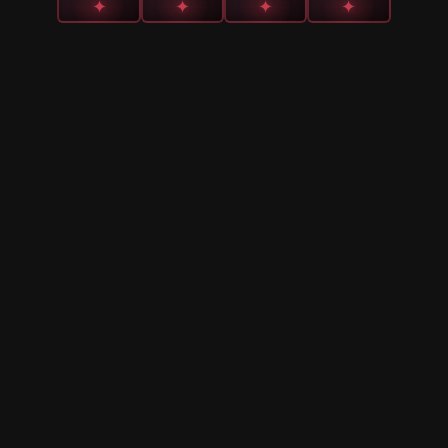
✦
✦
✦
✦