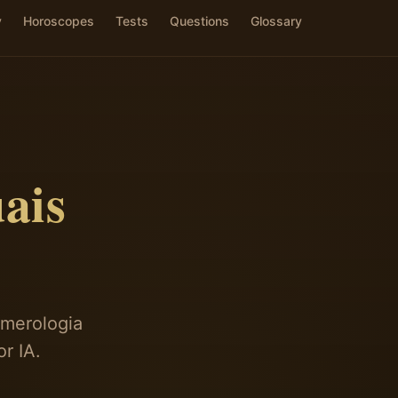
y
Horoscopes
Tests
Questions
Glossary
ais
numerologia
r IA.