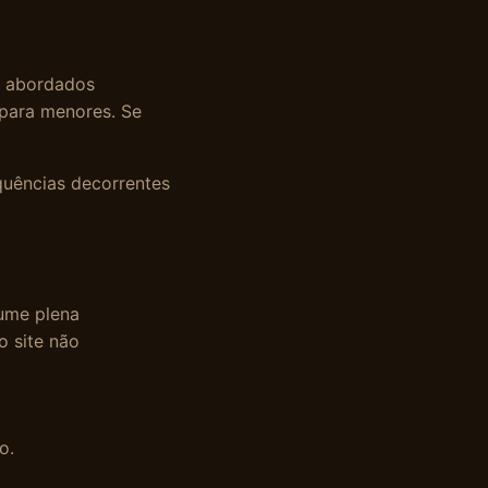
s abordados
s para menores. Se
quências decorrentes
sume plena
o site não
o.