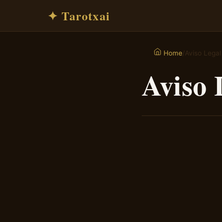
✦ Tarotxai
/
Aviso Legal
Home
Aviso 