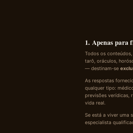
1. Apenas para f
Todos os conteúdos, l
tarô, oráculos, horós
— destinam-se
exclu
As respostas forneci
qualquer tipo: médico
previsões verídicas,
vida real.
Se está a viver uma 
especialista qualific