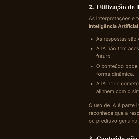
2. Utilização de 
As interpretações e 
Inteligência Artificial
As respostas são
A IA não tem aces
futuro.
O conteúdo pode v
forma dinâmica.
A IA pode cometer
alinhem com o sim
O uso de IA é parte i
reconhece que a res
ou preditivo genuíno.
3. Conteúdo não