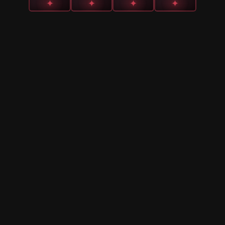
✦
✦
✦
✦