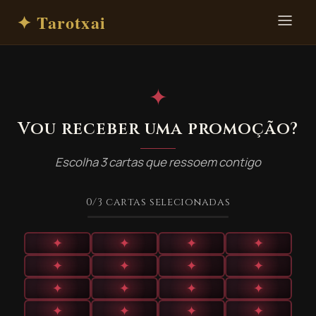
✦ Tarotxai
✦
Vou receber uma promoção?
Escolha 3 cartas que ressoem contigo
0
/3
cartas selecionadas
✦
✦
✦
✦
✦
✦
✦
✦
✦
✦
✦
✦
✦
✦
✦
✦