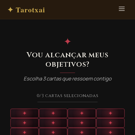
✦ Tarotxai
✦
Vou alcançar meus
objetivos?
Escolha 3 cartas que ressoem contigo
0
/3
cartas selecionadas
✦
✦
✦
✦
✦
✦
✦
✦
✦
✦
✦
✦