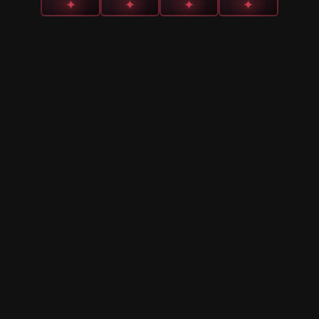
✦
✦
✦
✦