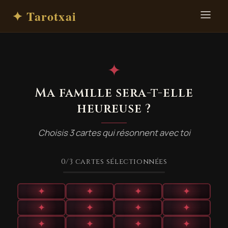
✦ Tarotxai
✦
Ma famille sera-t-elle
heureuse ?
Choisis 3 cartes qui résonnent avec toi
0
/3
cartes sélectionnées
✦
✦
✦
✦
✦
✦
✦
✦
✦
✦
✦
✦