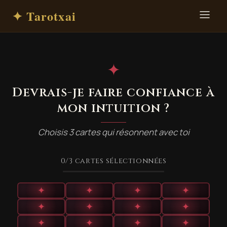
✦ Tarotxai
✦
Devrais-je faire confiance à
mon intuition ?
Choisis 3 cartes qui résonnent avec toi
0
/3
cartes sélectionnées
✦
✦
✦
✦
✦
✦
✦
✦
✦
✦
✦
✦