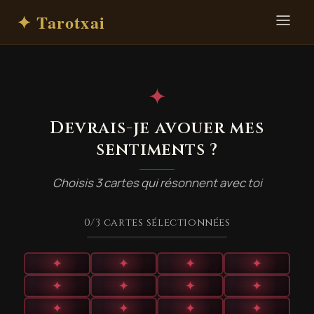
✦ Tarotxai
✦
Devrais-je avouer mes
sentiments ?
Choisis 3 cartes qui résonnent avec toi
0
/3
cartes sélectionnées
✦
✦
✦
✦
✦
✦
✦
✦
✦
✦
✦
✦