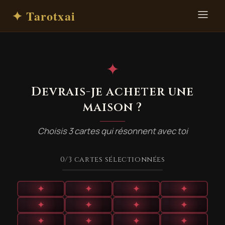
✦ Tarotxai
✦
Devrais-je acheter une
maison ?
Choisis 3 cartes qui résonnent avec toi
0
/3
cartes sélectionnées
✦
✦
✦
✦
✦
✦
✦
✦
✦
✦
✦
✦