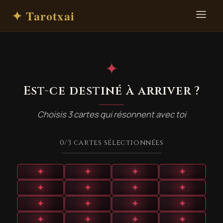
✦ Tarotxai
✦
Est-ce destiné à arriver ?
Choisis 3 cartes qui résonnent avec toi
0
/3
cartes sélectionnées
✦
✦
✦
✦
✦
✦
✦
✦
✦
✦
✦
✦
✦
✦
✦
✦