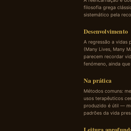
A reencarnação é dout
filosofia grega cláss
sistemático pela rec
Desenvolvimento
A regressão a vidas 
(Many Lives, Many Ma
parecem recordar vid
fenómeno, ainda que
Na prática
Métodos comuns: medi
usos terapêuticos ce
produzido é útil — m
padrões da vida pres
Leitura aprofund