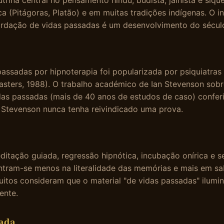
rina central no pensamento hindu, budista, jainista e siqu
ica (Pitágoras, Platão) e em muitas tradições indígenas. O i
ordação de vidas passadas é um desenvolvimento do sécul
passadas por hipnoterapia foi popularizada por psiquiatra
sters, 1988). O trabalho académico de Ian Stevenson sobr
as passadas (mais de 40 anos de estudos de caso) conferi
 Stevenson nunca tenha reivindicado uma prova.
tação guiada, regressão hipnótica, incubação onírica e se
ntram-se menos na literalidade das memórias e mais em sab
uitos consideram que o material "de vidas passadas" ilumi
ente.
ada