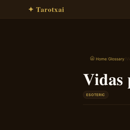
✦ Tarotxai
/
Glossary
/
V
Home
Vidas 
ESOTERIC