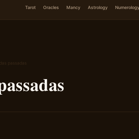
Tarot
Oracles
Mancy
Astrology
Numerolog
idas passadas
passadas