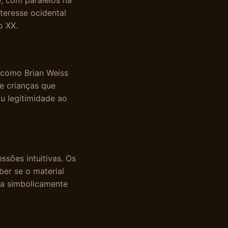
e, com paralelos na
nteresse ocidental
o XX.
s como Brian Weiss
e crianças que
u legitimidade ao
ssões intuitivas. Os
er se o material
na simbolicamente