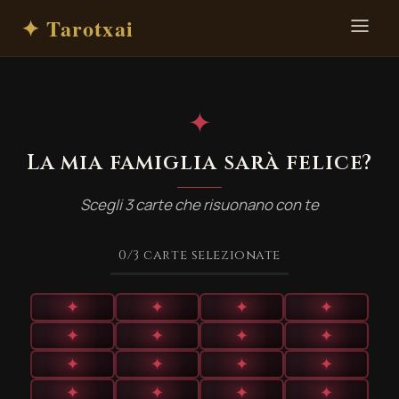
✦ Tarotxai
✦
La mia famiglia sarà felice?
Scegli 3 carte che risuonano con te
0
/3
carte selezionate
✦
✦
✦
✦
✦
✦
✦
✦
✦
✦
✦
✦
✦
✦
✦
✦