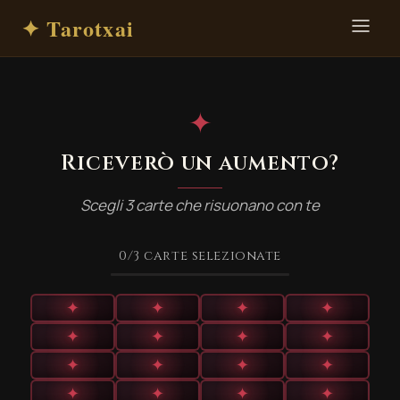
✦ Tarotxai
✦
Riceverò un aumento?
Scegli 3 carte che risuonano con te
0
/3
carte selezionate
✦
✦
✦
✦
✦
✦
✦
✦
✦
✦
✦
✦
✦
✦
✦
✦