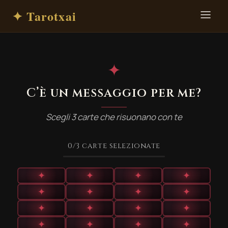
✦ Tarotxai
✦
C’è un messaggio per me?
Scegli 3 carte che risuonano con te
0
/3
carte selezionate
✦
✦
✦
✦
✦
✦
✦
✦
✦
✦
✦
✦
✦
✦
✦
✦