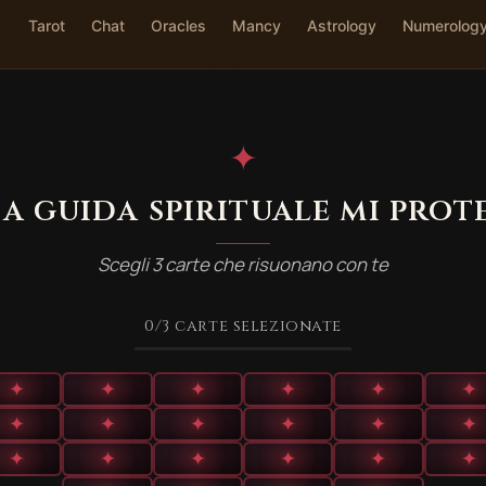
Tarot
Chat
Oracles
Mancy
Astrology
Numerolog
✦
ia guida spirituale mi prot
Scegli 3 carte che risuonano con te
0
/3
carte selezionate
✦
✦
✦
✦
✦
✦
✦
✦
✦
✦
✦
✦
✦
✦
✦
✦
✦
✦