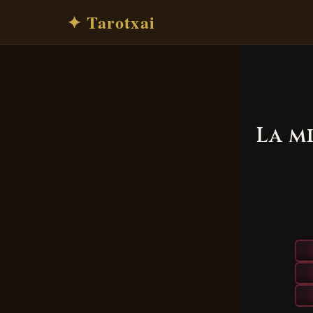
✦ Tarotxai
La m