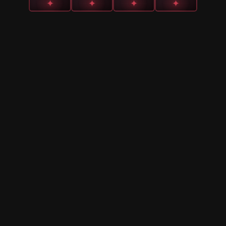
✦
✦
✦
✦