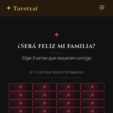
✦ Tarotxai
✦
¿Será feliz mi familia?
Elige 3 cartas que resuenen contigo
0
/3
cartas seleccionadas
✦
✦
✦
✦
✦
✦
✦
✦
✦
✦
✦
✦
✦
✦
✦
✦