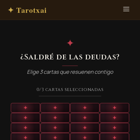
✦ Tarotxai
✦
¿Saldré de las deudas?
Elige 3 cartas que resuenen contigo
0
/3
cartas seleccionadas
✦
✦
✦
✦
✦
✦
✦
✦
✦
✦
✦
✦
✦
✦
✦
✦