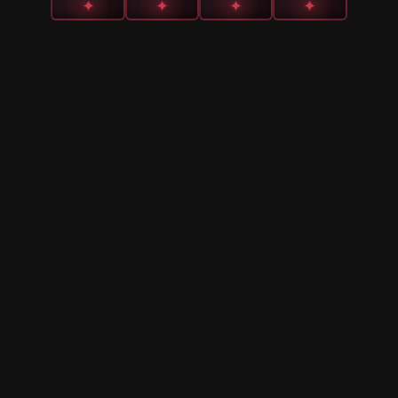
✦
✦
✦
✦