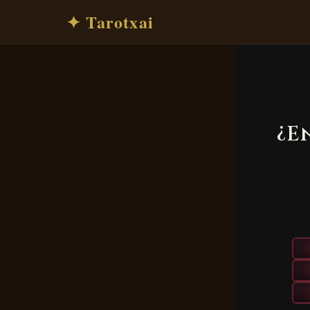
✦ Tarotxai
¿E