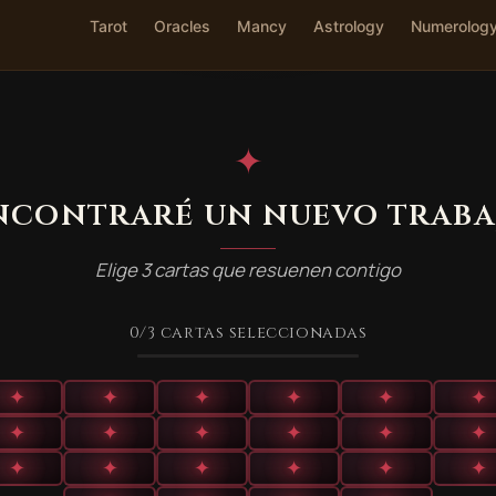
Tarot
Oracles
Mancy
Astrology
Numerolog
✦
ncontraré un nuevo traba
Elige 3 cartas que resuenen contigo
0
/3
cartas seleccionadas
✦
✦
✦
✦
✦
✦
✦
✦
✦
✦
✦
✦
✦
✦
✦
✦
✦
✦