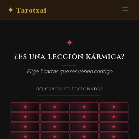
✦ Tarotxai
✦
¿Es una lección kármica?
Elige 3 cartas que resuenen contigo
0
/3
cartas seleccionadas
✦
✦
✦
✦
✦
✦
✦
✦
✦
✦
✦
✦
✦
✦
✦
✦