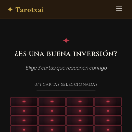
✦ Tarotxai
✦
¿Es una buena inversión?
Elige 3 cartas que resuenen contigo
0
/3
cartas seleccionadas
✦
✦
✦
✦
✦
✦
✦
✦
✦
✦
✦
✦
✦
✦
✦
✦