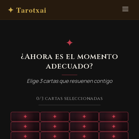
✦ Tarotxai
✦
¿Ahora es el momento
adecuado?
Elige 3 cartas que resuenen contigo
0
/3
cartas seleccionadas
✦
✦
✦
✦
✦
✦
✦
✦
✦
✦
✦
✦