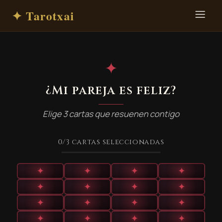
✦ Tarotxai
✦
¿Mi pareja es feliz?
Elige 3 cartas que resuenen contigo
0
/3
cartas seleccionadas
✦
✦
✦
✦
✦
✦
✦
✦
✦
✦
✦
✦
✦
✦
✦
✦