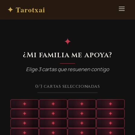
✦ Tarotxai
✦
¿Mi familia me apoya?
Elige 3 cartas que resuenen contigo
0
/3
cartas seleccionadas
✦
✦
✦
✦
✦
✦
✦
✦
✦
✦
✦
✦
✦
✦
✦
✦