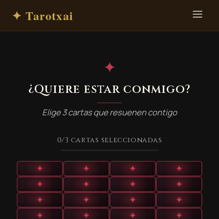
✦ Tarotxai
✦
¿Quiere estar conmigo?
Elige 3 cartas que resuenen contigo
0
/3
cartas seleccionadas
✦
✦
✦
✦
✦
✦
✦
✦
✦
✦
✦
✦
✦
✦
✦
✦