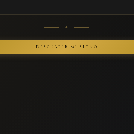
⸻ ✦ ⸻
DESCUBRIR MI SIGNO