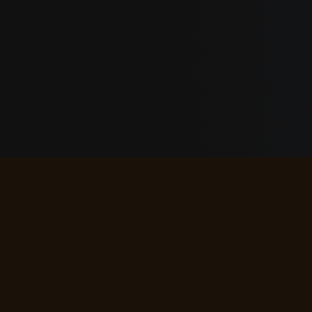
El signo solar es la base de la astrología y r
por la posición del Sol en el zodíaco en el m
astrológicos. Cada signo solar posee cualidade
solar es el primer paso para comprender tu na