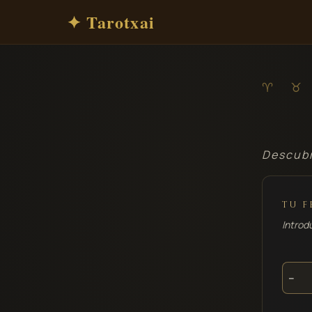
✦ Tarotxai
♈ ♉
Descubr
TU F
Introd