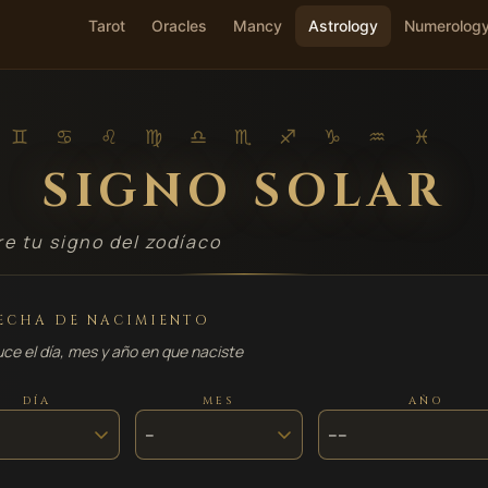
Tarot
Oracles
Mancy
Astrology
Numerolog
 ♊ ♋ ♌ ♍ ♎ ♏ ♐ ♑ ♒ ♓
SIGNO SOLAR
e tu signo del zodíaco
ECHA DE NACIMIENTO
uce el día, mes y año en que naciste
DÍA
MES
AÑO