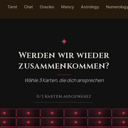
Tarot
Chat
Oracles
Mancy
Astrology
Numerolog
✦
Werden wir wieder
zusammenkommen?
Wähle 3 Karten, die dich ansprechen
0
/3
Karten ausgewählt
✦
✦
✦
✦
✦
✦
✦
✦
✦
✦
✦
✦