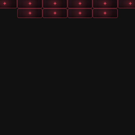
✦
✦
✦
✦
✦
✦
✦
✦
✦
✦