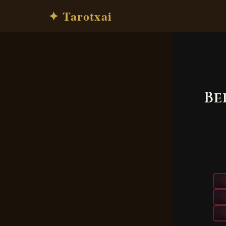
✦ Tarotxai
Be