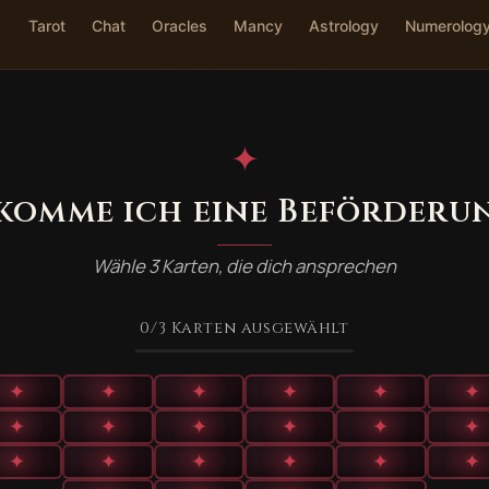
Tarot
Chat
Oracles
Mancy
Astrology
Numerolog
✦
komme ich eine Beförderu
Wähle 3 Karten, die dich ansprechen
0
/3
Karten ausgewählt
✦
✦
✦
✦
✦
✦
✦
✦
✦
✦
✦
✦
✦
✦
✦
✦
✦
✦