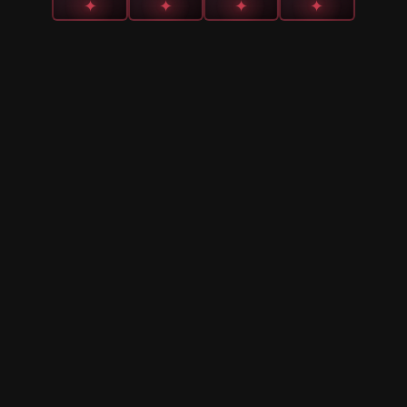
✦
✦
✦
✦