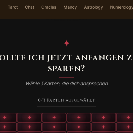
Tarot
Chat
Oracles
Mancy
Astrology
Numerolog
✦
ollte ich jetzt anfangen 
sparen?
Wähle 3 Karten, die dich ansprechen
0
/3
Karten ausgewählt
✦
✦
✦
✦
✦
✦
✦
✦
✦
✦
✦
✦