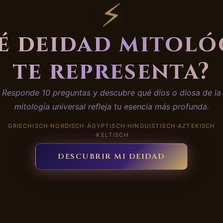
⚡
é deidad mitoló
te representa?
Responde 10 preguntas y descubre qué dios o diosa de la
mitología universal refleja tu esencia más profunda.
GRIECHISCH
·
NORDISCH
·
ÄGYPTISCH
·
HINDUISTISCH
·
AZTEKISCH
·
KELTISCH
DESCUBRIR MI DEIDAD