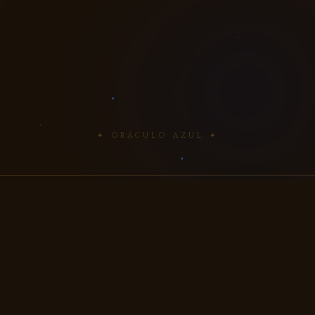
✦ ORÁCULO AZUL ✦
El oráculo azul es una herramienta de orientación
espiritual que canaliza la energía de la sabiduría
celestial a través de un mazo de cartas con una
estética serena y contemplativa. Conocido también
como el oráculo de la sabiduría angelical, este
sistema se caracteriza por su enfoque en la claridad