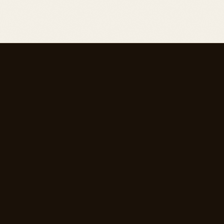
 intuitive Wahrnehmung mit traditionellen parapsychologi
 der traditionellen parapsychologischen Theorie, die spezi
est-Deck hat spezifische Bedeutungen, die auf traditionell
etaillierte, persönliche Herangehensweise an die Selbstanal
rische Fähigkeiten.