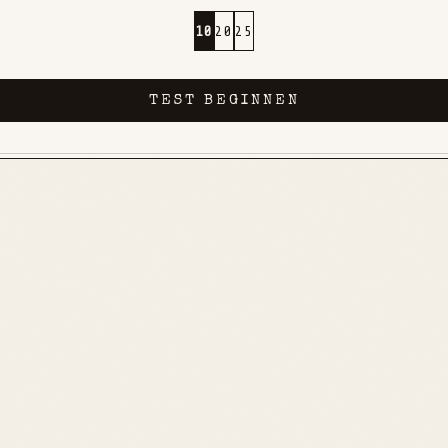
10
20
25
TEST BEGINNEN