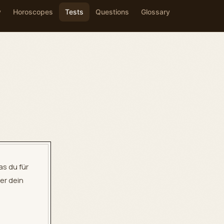
y
Horoscopes
Tests
Questions
Glossary
as du für
er dein