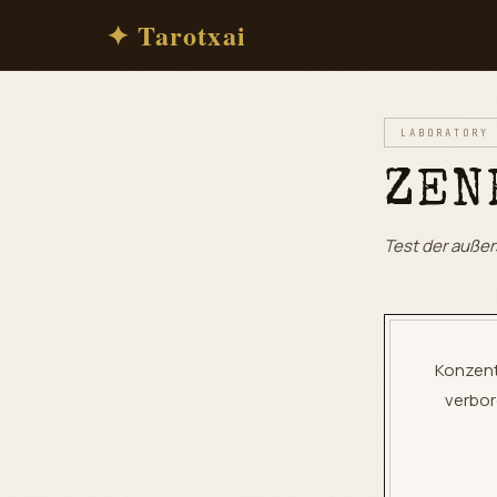
✦ Tarotxai
LABORATORY
ZEN
Test der auße
Konzentr
verbor