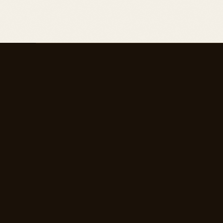
Der ESP-Test (Extrasensory Perception) misst
Persönlichkeitstests basiert der ESP-Test auf
Orakelqualitäten hat. Jede Kategorie im ESP-T
basieren. Der ESP-Test ist bekannt für seine d
für Ihre intuitive Wahrnehmung und extrasenso
Häufig gestellte Fragen
Was ist der ESP-Test?
Wie genau ist der ESP-Test?