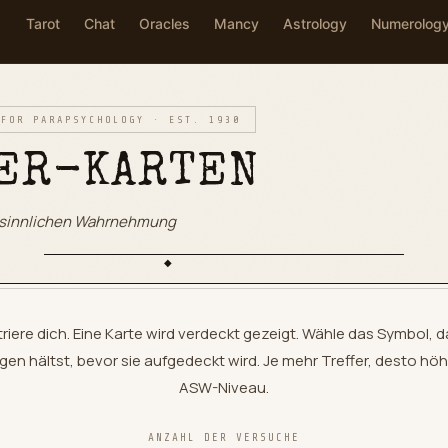
Tarot
Chat
Oracles
Mancy
Astrology
Numerolog
 FOR PARAPSYCHOLOGY · EST. 1930
ER-KARTEN
rsinnlichen Wahrnehmung
◆
iere dich. Eine Karte wird verdeckt gezeigt. Wähle das Symbol, d
gen hältst, bevor sie aufgedeckt wird. Je mehr Treffer, desto höh
ASW-Niveau.
ANZAHL DER VERSUCHE