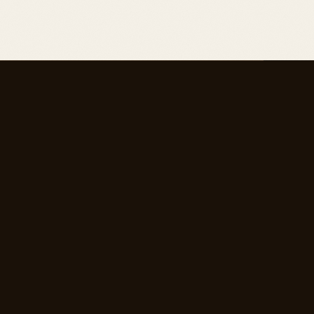
schen Methoden. Im Gegensatz zu anderen
fische archetypische Bedeutungen und
en parapsychologischen Interpretationen
yse – er bietet klare, anwendbare Einsichten