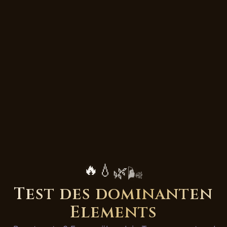
🔥
💧
🌿
🌬️
Test des dominanten
Elements