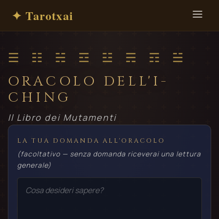
✦ Tarotxai
☰ ☷ ☵ ☲ ☳ ☴ ☶ ☱
ORACOLO DELL'I-
CHING
Il Libro dei Mutamenti
LA TUA DOMANDA ALL'ORACOLO
(facoltativo — senza domanda riceverai una lettura
generale)