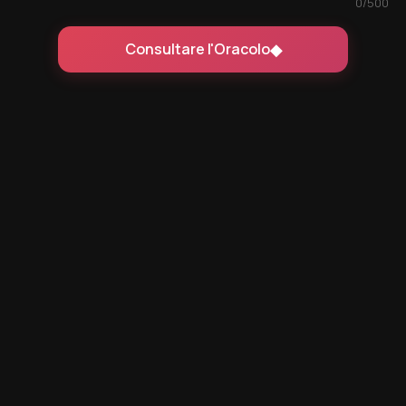
0
/500
◆
Consultare l'Oracolo